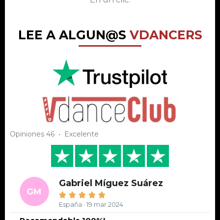
LEE A ALGUN@S
VDANCERS
Opiniones 46 • Excelente
Gabriel Míguez Suárez





España · 19 mar 2024