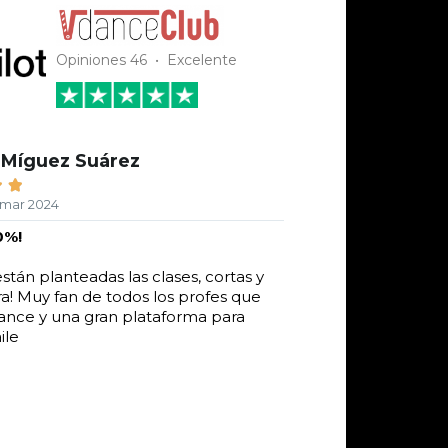
Opiniones 46 • Excelente
 Míguez Suárez
Saúl 





9 mar 2024
España ·
0%!
porque tienes q
Vdanceclub
án planteadas las clases, cortas y
ra! Muy fan de todos los profes que
Tener la oportuni
ance y una gran plataforma para
donde quieras, apr
ile
increíble, no tod
tomar clases, ir a
página es una lo
diferentes nivele
una buena técnica
directo, que escu