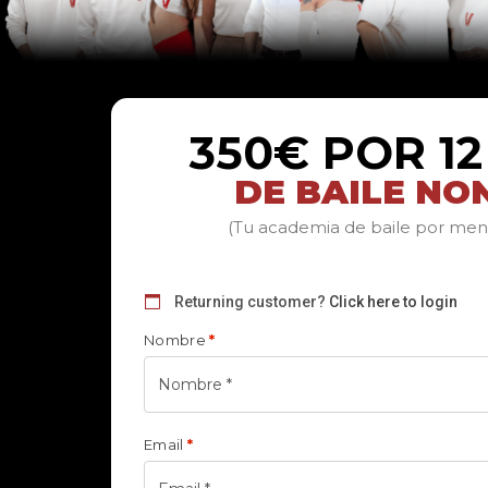
350€ POR 1
DE BAILE NO
(Tu academia de baile por me
Returning customer?
Click here to login
Nombre
*
Email
*