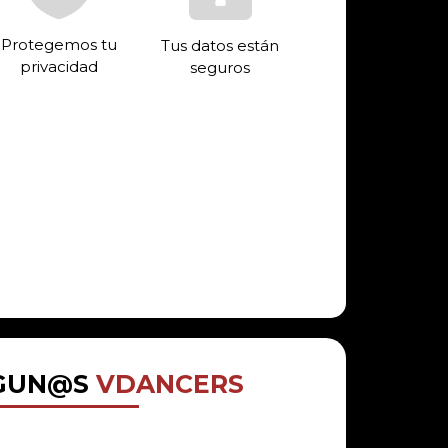
Protegemos tu
Tus datos están
privacidad
seguros
LGUN@S
VDANCERS