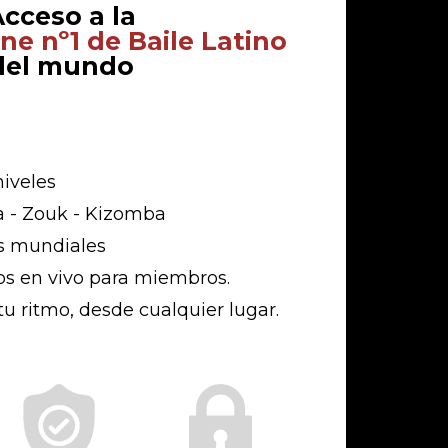
cceso a la
ne nº1 de Baile Latino
del mundo
niveles
a - Zouk - Kizomba
s mundiales
os en vivo para miembros.
tu ritmo, desde cualquier lugar.