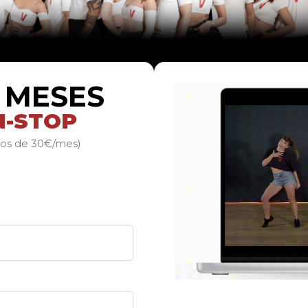
2 MESES
N-STOP
nos de 30€/mes)